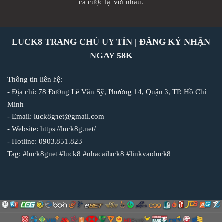
cá cược lại với nhau.
LUCK8 TRANG CHỦ UY TÍN | ĐĂNG KÝ NHẬN
NGAY 58K
Thông tin liên hệ:
- Địa chỉ: 78 Đường Lê Văn Sỹ, Phường 14, Quận 3, TP. Hồ Chí
Minh
- Email:
luck8gnet@gmail.com
- Website: https://luck8g.net/
- Hotline: 0903.851.823
Tag: #luck8gnet #luck8 #nhacailuck8 #linkvaoluck8