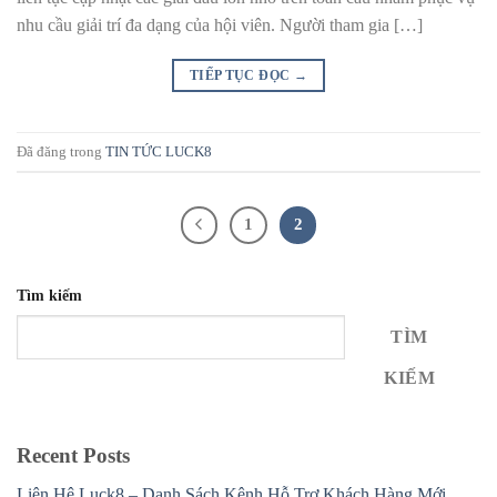
nhu cầu giải trí đa dạng của hội viên. Người tham gia […]
TIẾP TỤC ĐỌC
→
Đã đăng trong
TIN TỨC LUCK8
1
2
Tìm kiếm
TÌM
KIẾM
Recent Posts
Liên Hệ Luck8 – Danh Sách Kênh Hỗ Trợ Khách Hàng Mới