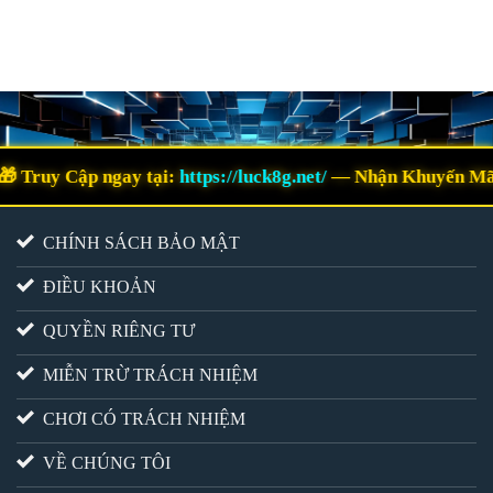
Truy Cập ngay tại:
https://luck8g.net/
— Nhận Khuyến Mãi X2 
CHÍNH SÁCH BẢO MẬT
ĐIỀU KHOẢN
QUYỀN RIÊNG TƯ
MIỄN TRỪ TRÁCH NHIỆM
CHƠI CÓ TRÁCH NHIỆM
VỀ CHÚNG TÔI