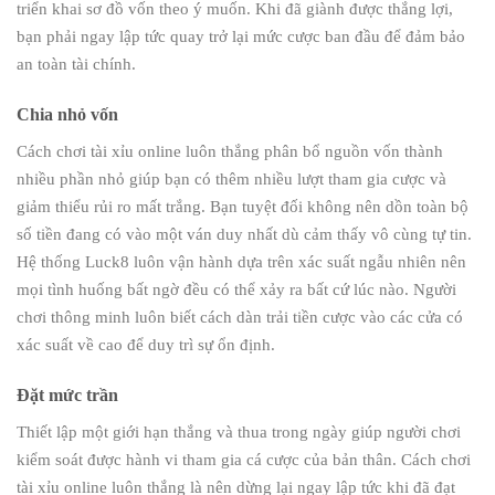
triển khai sơ đồ vốn theo ý muốn. Khi đã giành được thắng lợi,
bạn phải ngay lập tức quay trở lại mức cược ban đầu để đảm bảo
an toàn tài chính.
Chia nhỏ vốn
Cách chơi tài xỉu online luôn thắng phân bổ nguồn vốn thành
nhiều phần nhỏ giúp bạn có thêm nhiều lượt tham gia cược và
giảm thiểu rủi ro mất trắng. Bạn tuyệt đối không nên dồn toàn bộ
số tiền đang có vào một ván duy nhất dù cảm thấy vô cùng tự tin.
Hệ thống Luck8 luôn vận hành dựa trên xác suất ngẫu nhiên nên
mọi tình huống bất ngờ đều có thể xảy ra bất cứ lúc nào. Người
chơi thông minh luôn biết cách dàn trải tiền cược vào các cửa có
xác suất về cao để duy trì sự ổn định.
Đặt mức trần
Thiết lập một giới hạn thắng và thua trong ngày giúp người chơi
kiểm soát được hành vi tham gia cá cược của bản thân. Cách chơi
tài xỉu online luôn thắng là nên dừng lại ngay lập tức khi đã đạt