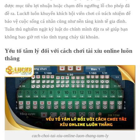
được mục tiêu lợi nhuận hoặc chạm đến ngưỡng lỗ cho phép đã
đề ra. Luck8 luôn khuyến khích hội viên chơi có trách nhiệm để
bảo vệ cuộc sống cá nhân cũng như nền tảng kinh tế gia đình.
Tuân thủ nghiêm ngặt kỷ luật do chính mình đặt ra sẽ giúp bạn
không bao giờ rơi vào tình trạng cháy tài khoản.
Yếu tố tâm lý đối với cách chơi tài xỉu online luôn
thắng
cach-choi-tai-xiu-online-luon-thang-tam-ly