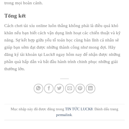
trong mọi hoàn cảnh.
Tổng kết
Cách chơi tài xỉu online luôn thắng không phải là điều quá khó
khăn nếu bạn biết cách vận dụng linh hoạt các chiến thuật và kỹ
năng. Sự kết hợp giữa yếu tố toán học cùng bản lĩnh cá nhân sẽ
giúp bạn sớm đạt được những thành công như mong đợi. Hãy
đăng ký tài khoản tại Luck8 ngay hôm nay để nhận được những
phần quà hấp dẫn và bắt đầu hành trình chinh phục những giải
thưởng lớn.
Mục nhập này đã được đăng trong
TIN TỨC LUCK8
. Đánh dấu trang
permalink
.