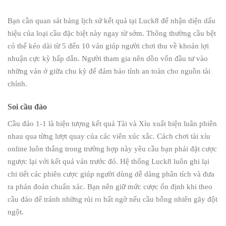
Bạn cần quan sát bảng lịch sử kết quả tại Luck8 để nhận diện dấu
hiệu của loại cầu đặc biệt này ngay từ sớm. Thông thường cầu bệt
có thể kéo dài từ 5 đến 10 ván giúp người chơi thu về khoản lợi
nhuận cực kỳ hấp dẫn. Người tham gia nên dồn vốn đầu tư vào
những ván ở giữa chu kỳ để đảm bảo tính an toàn cho nguồn tài
chính.
Soi cầu đảo
Cầu đảo 1-1 là hiện tượng kết quả Tài và Xỉu xuất hiện luân phiên
nhau qua từng lượt quay của các viên xúc xắc. Cách chơi tài xỉu
online luôn thắng trong trường hợp này yêu cầu bạn phải đặt cược
ngược lại với kết quả ván trước đó. Hệ thống Luck8 luôn ghi lại
chi tiết các phiên cược giúp người dùng dễ dàng phân tích và đưa
ra phán đoán chuẩn xác. Bạn nên giữ mức cược ổn định khi theo
cầu đảo để tránh những rủi ro bất ngờ nếu cầu bỗng nhiên gãy đột
ngột.