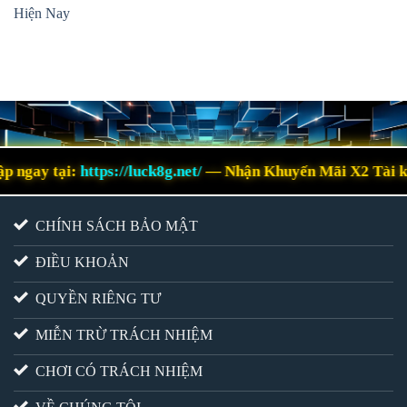
Hiện Nay
i:
https://luck8g.net/
— Nhận Khuyến Mãi X2 Tài khoản Cho N
CHÍNH SÁCH BẢO MẬT
ĐIỀU KHOẢN
QUYỀN RIÊNG TƯ
MIỄN TRỪ TRÁCH NHIỆM
CHƠI CÓ TRÁCH NHIỆM