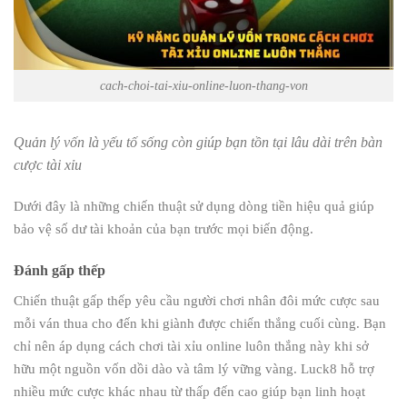
cach-choi-tai-xiu-online-luon-thang-von
Quản lý vốn là yếu tố sống còn giúp bạn tồn tại lâu dài trên bàn
cược tài xỉu
Dưới đây là những chiến thuật sử dụng dòng tiền hiệu quả giúp
bảo vệ số dư tài khoản của bạn trước mọi biến động.
Đánh gấp thếp
Chiến thuật gấp thếp yêu cầu người chơi nhân đôi mức cược sau
mỗi ván thua cho đến khi giành được chiến thắng cuối cùng. Bạn
chỉ nên áp dụng cách chơi tài xỉu online luôn thắng này khi sở
hữu một nguồn vốn dồi dào và tâm lý vững vàng. Luck8 hỗ trợ
nhiều mức cược khác nhau từ thấp đến cao giúp bạn linh hoạt