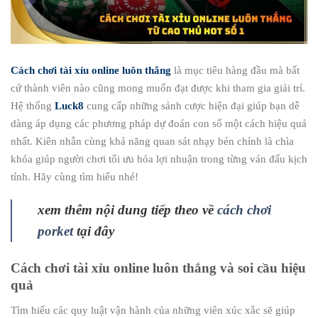
Cách chơi tài xỉu online luôn thắng
là mục tiêu hàng đầu mà bất
cứ thành viên nào cũng mong muốn đạt được khi tham gia giải trí.
Hệ thống
Luck8
cung cấp những sảnh cược hiện đại giúp bạn dễ
dàng áp dụng các phương pháp dự đoán con số một cách hiệu quả
nhất. Kiên nhẫn cùng khả năng quan sát nhạy bén chính là chìa
khóa giúp người chơi tối ưu hóa lợi nhuận trong từng ván đấu kịch
tính. Hãy cùng tìm hiểu nhé!
xem thêm nội dung tiếp theo về
cách chơi
porket
tại đây
Cách chơi tài xỉu online luôn thắng và soi cầu hiệu
quả
Tìm hiểu các quy luật vận hành của những viên xúc xắc sẽ giúp