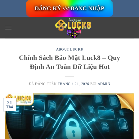
Chuyển
ĐĂNG KÝ ////
ĐĂNG NHẬP
đến
nội
dung
ABOUT LUCK8
Chính Sách Bảo Mật Luck8 – Quy
Định An Toàn Dữ Liệu Hot
ĐÃ ĐĂNG TRÊN
THÁNG 4 21, 2026
BỞI
ADMIN
21
Th4