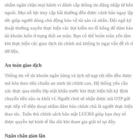
nhằm ngăn chặn mọi hành vi đánh cắp thông tin đăng nhập từ bên
ngoài. Mọi nỗ lực truy cập bất thường đều được cảnh báo ngay lập
tức giúp người dùng chủ động bảo vệ tài sản cá nhân. Đội ngũ kỹ
thuật thường xuyên thực hiện các đợt kiểm tra lỗ hổng để đảm bảo
tài khoản luôn ở trạng thái an toàn. Bạn có thể hoàn toàn yên tâm
khi thực hiện các giao dịch tài chính mà không lo ngại vấn đề rò rỉ
dữ liệu.
An toàn giao dịch
Thông tin về tài khoản ngân hàng và lịch sử nạp rút tiền đều được
mã hóa theo tiêu chuẩn an ninh tài chính cao. Hệ thống yêu cầu
xác thực qua nhiều lớp mật khẩu trước khi thực hiện bất kỳ lệnh
chuyển tiền nào ra khỏi ví. Người chơi sẽ nhận được mã OTP gửi
trực tiếp về điện thoại nhằm đảm bảo chính chủ là người thực hiện
thao tác. Tuân thủ chính sách bảo mật LUCK8 giúp bạn duy trì
được quyền lợi kinh tế lâu dài khi tham gia giải trí tại đây.
Ngăn chặn gian lận