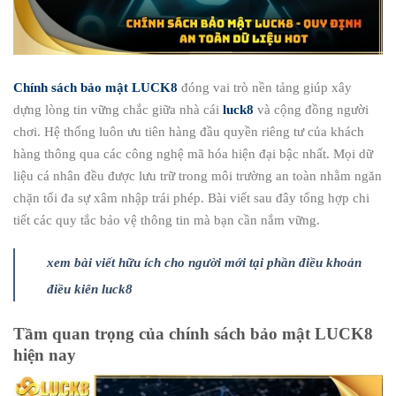
Chính sách bảo mật LUCK8
đóng vai trò nền tảng giúp xây
dựng lòng tin vững chắc giữa nhà cái
luck8
và cộng đồng người
chơi. Hệ thống luôn ưu tiên hàng đầu quyền riêng tư của khách
hàng thông qua các công nghệ mã hóa hiện đại bậc nhất. Mọi dữ
liệu cá nhân đều được lưu trữ trong môi trường an toàn nhằm ngăn
chặn tối đa sự xâm nhập trái phép. Bài viết sau đây tổng hợp chi
tiết các quy tắc bảo vệ thông tin mà bạn cần nắm vững.
xem bài viết hữu ích cho người mới tại phần điều khoản
điều kiên luck8
Tầm quan trọng của chính sách bảo mật LUCK8
hiện nay