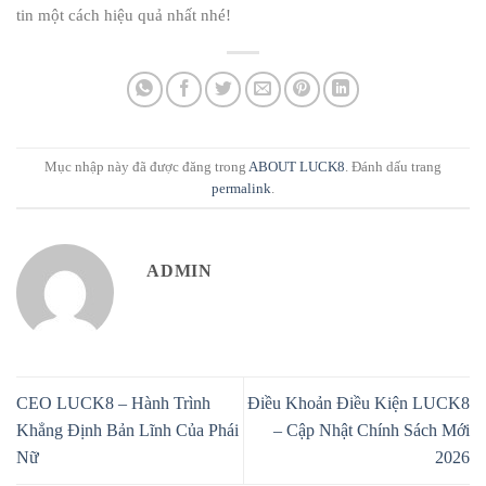
tin một cách hiệu quả nhất nhé!
Mục nhập này đã được đăng trong
ABOUT LUCK8
. Đánh dấu trang
permalink
.
ADMIN
CEO LUCK8 – Hành Trình
Điều Khoản Điều Kiện LUCK8
Khẳng Định Bản Lĩnh Của Phái
– Cập Nhật Chính Sách Mới
Nữ
2026