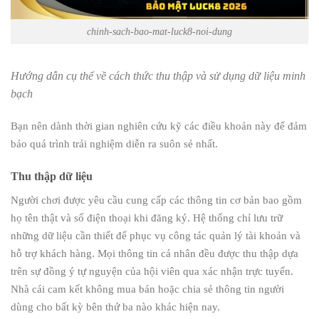
chinh-sach-bao-mat-luck8-noi-dung
Hướng dẫn cụ thể về cách thức thu thập và sử dụng dữ liệu minh
bạch
Bạn nên dành thời gian nghiên cứu kỹ các điều khoản này để đảm
bảo quá trình trải nghiệm diễn ra suôn sẻ nhất.
Thu thập dữ liệu
Người chơi được yêu cầu cung cấp các thông tin cơ bản bao gồm
họ tên thật và số điện thoại khi đăng ký. Hệ thống chỉ lưu trữ
những dữ liệu cần thiết để phục vụ công tác quản lý tài khoản và
hỗ trợ khách hàng. Mọi thông tin cá nhân đều được thu thập dựa
trên sự đồng ý tự nguyện của hội viên qua xác nhận trực tuyến.
Nhà cái cam kết không mua bán hoặc chia sẻ thông tin người
dùng cho bất kỳ bên thứ ba nào khác hiện nay.