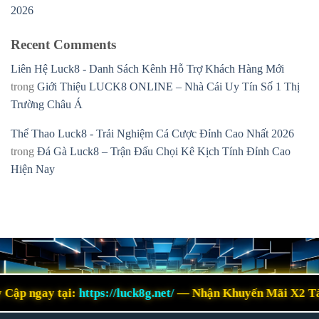
2026
Recent Comments
Liên Hệ Luck8 - Danh Sách Kênh Hỗ Trợ Khách Hàng Mới
trong
Giới Thiệu LUCK8 ONLINE – Nhà Cái Uy Tín Số 1 Thị
Trường Châu Á
Thể Thao Luck8 - Trải Nghiệm Cá Cược Đỉnh Cao Nhất 2026
trong
Đá Gà Luck8 – Trận Đấu Chọi Kê Kịch Tính Đỉnh Cao
Hiện Nay
 tại:
https://luck8g.net/
— Nhận Khuyến Mãi X2 Tài khoản Ch