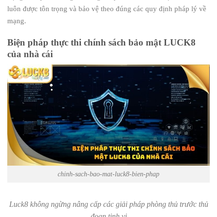
luôn được tôn trọng và bảo vệ theo đúng các quy định pháp lý về
mạng.
Biện pháp thực thi chính sách bảo mật LUCK8
của nhà cái
chinh-sach-bao-mat-luck8-bien-phap
Luck8 không ngừng nâng cấp các giải pháp phòng thủ trước thủ
đoạn tinh vi