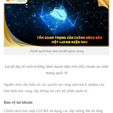
chinh-sach-bao-mat-luck8-quan-trong
Luck8 duy trì môi trường lành mạnh dựa trên tiêu chuẩn an ninh
mạng quốc tế
Người chơi cần hiểu rõ các quyền lợi cũng như trách nhiệm của
bản thân khi cung cấp thông tin cho bộ phận quản lý.
Bảo vệ tài khoản
Chính sách bảo mật LUCK8 sử dụng các lớp tường lửa đa tầng