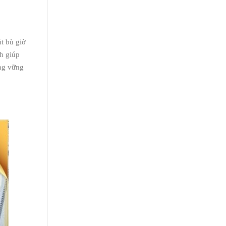
t bù giờ
ch giúp
ứng vững