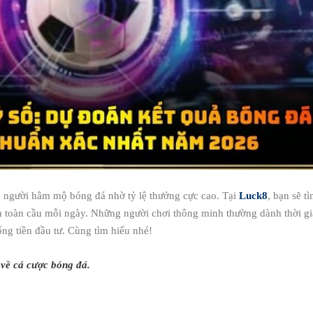
ảo người hâm mộ bóng đá nhờ tỷ lệ thưởng cực cao. Tại
Luck8
, bạn sẽ t
ên toàn cầu mỗi ngày. Những người chơi thông minh thường dành thời g
ng tiền đầu tư. Cùng tìm hiểu nhé!
t về cá cược bóng đá.