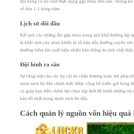
đội bóng có lối chơi thực dụng gặp nhau trên sân. Thống kê 
số hòa 1-1 hàng năm.
Lịch sử đối đầu
Kết quả của những lần gặp nhau trong quá khứ thường lặp lạ
là khắc tinh của nhau khiến tỷ số trận đấu thường xuyên rơi
thường hiếm khi xuất hiện nhiều bàn thắng do tính chất thận
Đội hình ra sân
Sự vắng mặt của các trụ cột do chấn thương hoặc thẻ phạt sẽ
danh sách thi đấu chính thức được công bố trước giờ bóng l
cỏ giúp bạn điều chỉnh lựa chọn kịp thời để tránh những rủi 
bàn tốt nhất trong danh sách thi đấu.
Cách quản lý nguồn vốn hiệu quả k