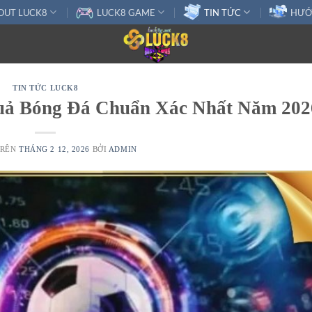
OUT LUCK8
LUCK8 GAME
TIN TỨC
HƯỚ
TIN TỨC LUCK8
uả Bóng Đá Chuẩn Xác Nhất Năm 202
TRÊN
THÁNG 2 12, 2026
BỞI
ADMIN