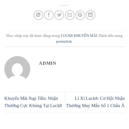
Mục nhập này đã được đăng trong
LUCK8 KHUYẾN MÃI
. Đánh dấu trang
permalink
.
ADMIN
Khuyến Mãi Nạp Tiền: Nhận
Lì Xì Luck8: Cơ Hội Nhận
Thưởng Cực Khủng Tại Luck8
Thưởng May Mắn Số 1 Châu Á