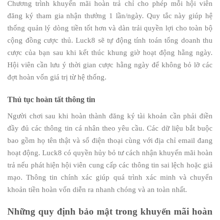
Chương trình khuyến mãi hoàn trả chỉ cho phép mỗi hội viên
đăng ký tham gia nhận thưởng 1 lần/ngày. Quy tắc này giúp hệ
thống quản lý dòng tiền tốt hơn và dàn trải quyền lợi cho toàn bộ
cộng đồng cược thủ. Luck8 sẽ tự động tính toán tổng doanh thu
cược của bạn sau khi kết thúc khung giờ hoạt động hằng ngày.
Hội viên cần lưu ý thời gian cược hằng ngày để không bỏ lỡ các
đợt hoàn vốn giá trị từ hệ thống.
Thủ tục hoàn tất thông tin
Người chơi sau khi hoàn thành đăng ký tài khoản cần phải điền
đầy đủ các thông tin cá nhân theo yêu cầu. Các dữ liệu bắt buộc
bao gồm họ tên thật và số điện thoại cùng với địa chỉ email đang
hoạt động. Luck8 có quyền hủy bỏ tư cách nhận khuyến mãi hoàn
trả nếu phát hiện hội viên cung cấp các thông tin sai lệch hoặc giả
mạo. Thông tin chính xác giúp quá trình xác minh và chuyển
khoản tiền hoàn vốn diễn ra nhanh chóng và an toàn nhất.
Những quy định bảo mật trong khuyến mãi hoàn