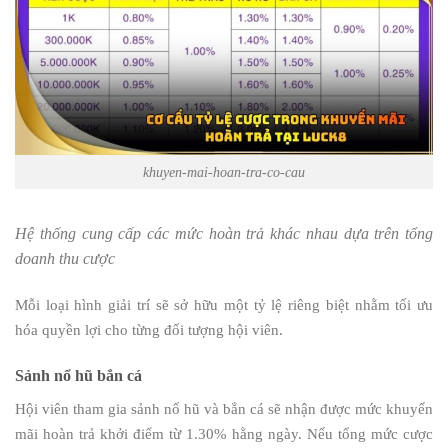
khuyen-mai-hoan-tra-co-cau
Hệ thống cung cấp các mức hoàn trả khác nhau dựa trên tổng
doanh thu cược
Mỗi loại hình giải trí sẽ sở hữu một tỷ lệ riêng biệt nhằm tối ưu
hóa quyền lợi cho từng đối tượng hội viên.
Sảnh nổ hũ bắn cá
Hội viên tham gia sảnh nổ hũ và bắn cá sẽ nhận được mức khuyến
mãi hoàn trả khởi điểm từ 1.30% hằng ngày. Nếu tổng mức cược