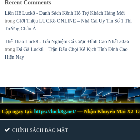
Recent Comments
Liên Hệ Luck8 - Danh Sách Kênh Hỗ Trợ Khách Hàng Mới
trong
Giới Thiệu LUCK8 ONLINE – Nhà Cái Uy Tín Số 1 Thị
Trường Châu Á
Thể Thao Luck8 - Trải Nghiệm Cá Cược Đỉnh Cao Nhất 2026
trong
Đá Gà Luck8 – Trận Đấu Chọi Kê Kịch Tính Đỉnh Cao
Hiện Nay
y tại:
https://luck8g.net/
— Nhận Khuyến Mãi X2 Tài khoản C
CHÍNH SÁCH BẢO MẬT