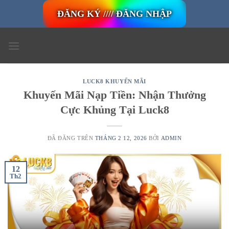
Chuyển
ĐĂNG KÝ ////
ĐĂNG NHẬP
đến
nội
dung
LUCK8 KHUYẾN MÃI
Khuyến Mãi Nạp Tiền: Nhận Thưởng
Cực Khủng Tại Luck8
ĐÃ ĐĂNG TRÊN
THÁNG 2 12, 2026
BỞI
ADMIN
12
Th2