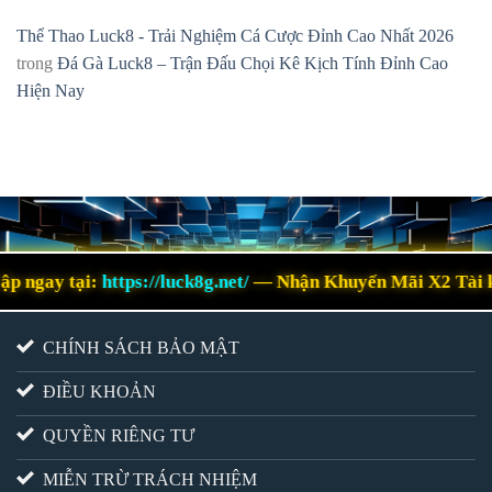
Thể Thao Luck8 - Trải Nghiệm Cá Cược Đỉnh Cao Nhất 2026
trong
Đá Gà Luck8 – Trận Đấu Chọi Kê Kịch Tính Đỉnh Cao
Hiện Nay
ại:
https://luck8g.net/
— Nhận Khuyến Mãi X2 Tài khoản Cho 
CHÍNH SÁCH BẢO MẬT
ĐIỀU KHOẢN
QUYỀN RIÊNG TƯ
MIỄN TRỪ TRÁCH NHIỆM