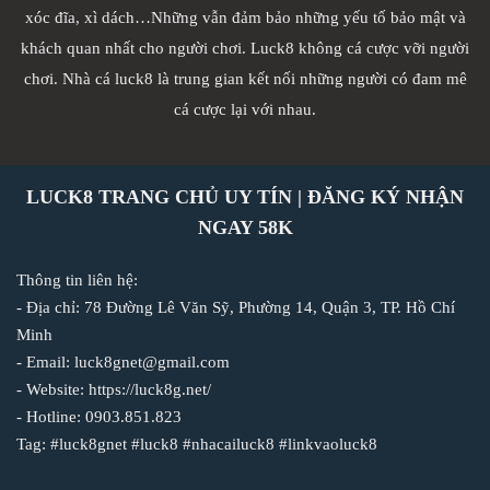
xóc đĩa, xì dách…Những vẫn đảm bảo những yếu tố bảo mật và
khách quan nhất cho người chơi.
Luck8 không cá cược vỡi người
chơi. Nhà cá luck8 là trung gian kết nối những người có đam mê
cá cược lại với nhau.
LUCK8 TRANG CHỦ UY TÍN | ĐĂNG KÝ NHẬN
NGAY 58K
Thông tin liên hệ:
- Địa chỉ: 78 Đường Lê Văn Sỹ, Phường 14, Quận 3, TP. Hồ Chí
Minh
- Email:
luck8gnet@gmail.com
- Website: https://luck8g.net/
- Hotline: 0903.851.823
Tag: #luck8gnet #luck8 #nhacailuck8 #linkvaoluck8