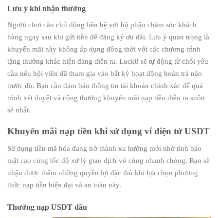
Lưu ý khi nhận thưởng
Người chơi cần chủ động liên hệ với bộ phận chăm sóc khách
hàng ngay sau khi gửi tiền để đăng ký ưu đãi. Lưu ý quan trọng là
khuyến mãi này không áp dụng đồng thời với các chương trình
tặng thưởng khác hiện đang diễn ra. Luck8 sẽ tự động từ chối yêu
cầu nếu hội viên đã tham gia vào bất kỳ hoạt động hoàn trả nào
trước đó. Bạn cần đảm bảo thông tin tài khoản chính xác để quá
trình xét duyệt và cộng thưởng khuyến mãi nạp tiền diễn ra suôn
sẻ nhất.
Khuyến mãi nạp tiền khi sử dụng ví điện tử USDT
Sử dụng tiền mã hóa đang trở thành xu hướng mới nhờ tính bảo
mật cao cùng tốc độ xử lý giao dịch vô cùng nhanh chóng. Bạn sẽ
nhận được thêm những quyền lợi đặc thù khi lựa chọn phương
thức nạp tiền hiện đại và an toàn này.
Thưởng nạp USDT đầu