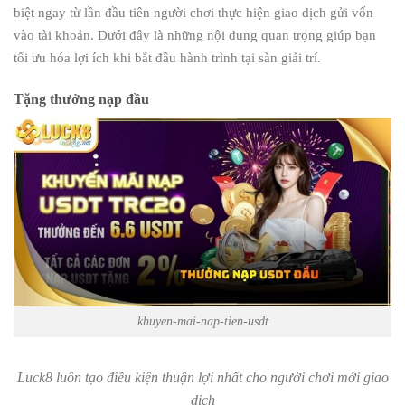
biệt ngay từ lần đầu tiên người chơi thực hiện giao dịch gửi vốn
vào tài khoản. Dưới đây là những nội dung quan trọng giúp bạn
tối ưu hóa lợi ích khi bắt đầu hành trình tại sàn giải trí.
Tặng thưởng nạp đầu
khuyen-mai-nap-tien-usdt
Luck8 luôn tạo điều kiện thuận lợi nhất cho người chơi mới giao
dịch