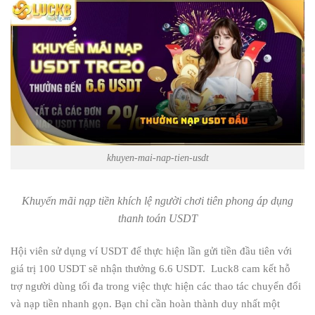
khuyen-mai-nap-tien-usdt
Khuyến mãi nạp tiền khích lệ người chơi tiên phong áp dụng
thanh toán USDT
Hội viên sử dụng ví USDT để thực hiện lần gửi tiền đầu tiên với
giá trị 100 USDT sẽ nhận thưởng 6.6 USDT. Luck8 cam kết hỗ
trợ người dùng tối đa trong việc thực hiện các thao tác chuyển đổi
và nạp tiền nhanh gọn. Bạn chỉ cần hoàn thành duy nhất một