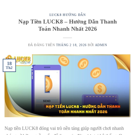
LUCK8 HƯỚNG DẪN
Nạp Tiền LUCK8 – Hướng Dẫn Thanh
Toán Nhanh Nhất 2026
ĐÃ ĐĂNG TRÊN
THÁNG 2 18, 2026
BỞI
ADMIN
18
Th2
Nạp tiền LUCK8 đóng vai trò nền tảng giúp người chơi nhanh