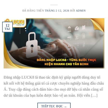
ĐÃ ĐĂNG TRÊN
THÁNG 2 12, 2026
BỞI
ADMIN
12
Th2
Đăng nhập LUCK8 là thao tác định kỳ giúp người dùng duy trì
kết nối với hệ thống giải trí cá cược chuyên nghiệp hàng đầu châu
Á. Truy cập đúng cách đảm bảo cho mọi dữ liệu cá nhân cùng số
dư tài khoản của bạn luôn được bảo vệ an toàn. Hội viên […]
TIẾP TỤC ĐỌC
→