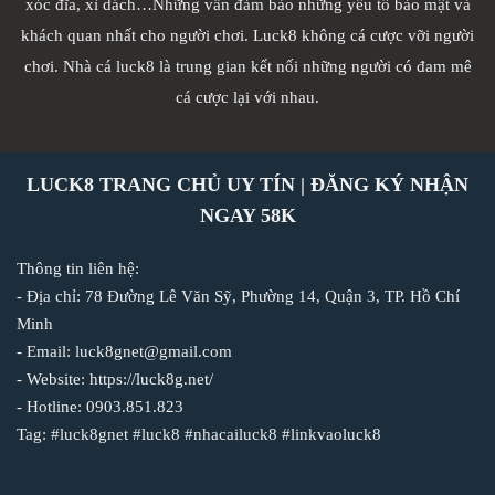
xóc đĩa, xì dách…Những vẫn đảm bảo những yếu tố bảo mật và
khách quan nhất cho người chơi.
Luck8 không cá cược vỡi người
chơi. Nhà cá luck8 là trung gian kết nối những người có đam mê
cá cược lại với nhau.
LUCK8 TRANG CHỦ UY TÍN | ĐĂNG KÝ NHẬN
NGAY 58K
Thông tin liên hệ:
- Địa chỉ: 78 Đường Lê Văn Sỹ, Phường 14, Quận 3, TP. Hồ Chí
Minh
- Email:
luck8gnet@gmail.com
- Website: https://luck8g.net/
- Hotline: 0903.851.823
Tag: #luck8gnet #luck8 #nhacailuck8 #linkvaoluck8