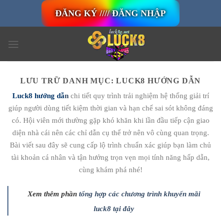
Chuyển
ĐĂNG KÝ ////
ĐĂNG NHẬP
đến
nội
dung
LƯU TRỮ DANH MỤC:
LUCK8 HƯỚNG DẪN
Luck8 hướng dẫ
n
chi tiết quy trình trải nghiệm hệ thống giải trí
giúp người dùng tiết kiệm thời gian và hạn chế sai sót không đáng
có. Hội viên mới thường gặp khó khăn khi lần đầu tiếp cận giao
diện nhà cái nên các chỉ dẫn cụ thể trở nên vô cùng quan trọng.
Bài viết sau đây sẽ cung cấp lộ trình chuẩn xác giúp bạn làm chủ
tài khoản cá nhân và tận hưởng trọn vẹn mọi tính năng hấp dẫn,
cùng khám phá nhé!
Xem thêm phần
tổng hợp các chương trình khuyến mãi
luck8 tại đây