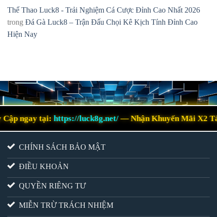
Thể Thao Luck8 - Trải Nghiệm Cá Cược Đỉnh Cao Nhất 2026
trong
Đá Gà Luck8 – Trận Đấu Chọi Kê Kịch Tính Đỉnh Cao
Hiện Nay
tại:
https://luck8g.net/
— Nhận Khuyến Mãi X2 Tài khoản Cho
CHÍNH SÁCH BẢO MẬT
ĐIỀU KHOẢN
QUYỀN RIÊNG TƯ
MIỄN TRỪ TRÁCH NHIỆM