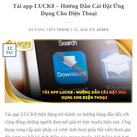
Tải app LUCK8 – Hướng Dẫn Cài Đặt Ứng
Dụng Cho Điện Thoại
ĐÃ ĐĂNG TRÊN
THÁNG 2 12, 2026
BỞI
ADMIN
12
Th2
Tải app LUCK8 hiện đang trở thành xu hướng hàng đầu đối với
cộng đồng những người đam mê giải trí trực tuyến hiện nay. Ứng
dụng cung cấp giải pháp cá cược linh hoạt giúp hội viên tham gia