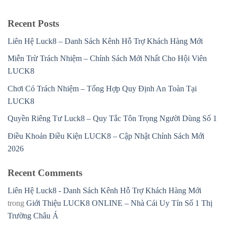
Recent Posts
Liên Hệ Luck8 – Danh Sách Kênh Hỗ Trợ Khách Hàng Mới
Miễn Trừ Trách Nhiệm – Chính Sách Mới Nhất Cho Hội Viên
LUCK8
Chơi Có Trách Nhiệm – Tổng Hợp Quy Định An Toàn Tại
LUCK8
Quyền Riêng Tư Luck8 – Quy Tắc Tôn Trọng Người Dùng Số 1
Điều Khoản Điều Kiện LUCK8 – Cập Nhật Chính Sách Mới
2026
Recent Comments
Liên Hệ Luck8 - Danh Sách Kênh Hỗ Trợ Khách Hàng Mới
trong
Giới Thiệu LUCK8 ONLINE – Nhà Cái Uy Tín Số 1 Thị
Trường Châu Á