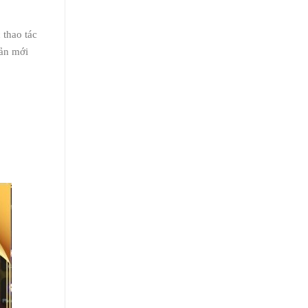
 thao tác
bản mới