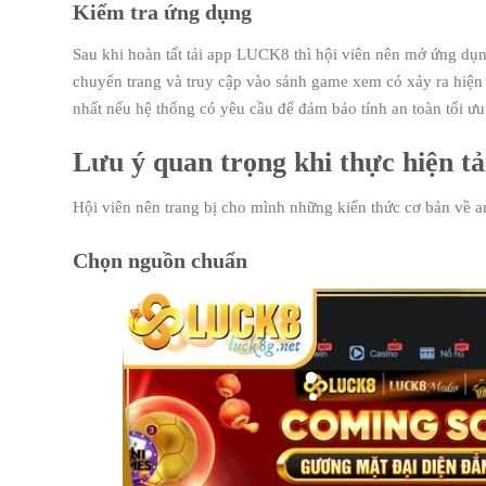
Kiểm tra ứng dụng
Sau khi hoàn tất tải app LUCK8 thì hội viên nên mở ứng dụng
chuyển trang và truy cập vào sảnh game xem có xảy ra hiện
nhất nếu hệ thống có yêu cầu để đảm bảo tính an toàn tối ưu
Lưu ý quan trọng khi thực hiện 
Hội viên nên trang bị cho mình những kiến thức cơ bản về an
Chọn nguồn chuẩn