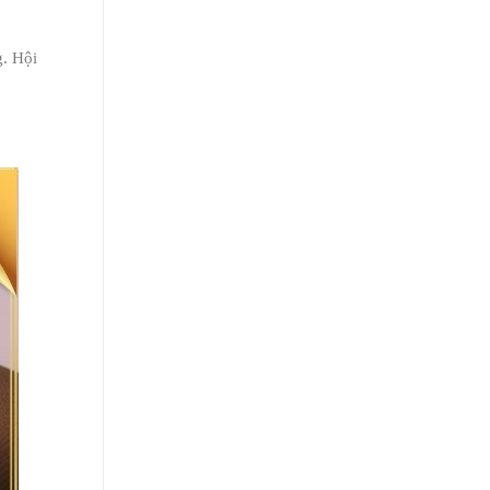
g. Hội