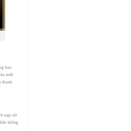
ông bao
i đa mức
m thanh
h nạp rút
nhân thông