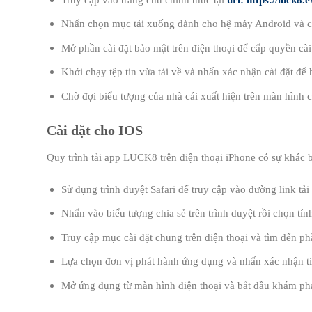
Nhấn chọn mục tải xuống dành cho hệ máy Android và chờ 
Mở phần cài đặt bảo mật trên điện thoại để cấp quyền cà
Khởi chạy tệp tin vừa tải về và nhấn xác nhận cài đặt để 
Chờ đợi biểu tượng của nhà cái xuất hiện trên màn hình c
Cài đặt cho IOS
Quy trình tải app LUCK8 trên điện thoại iPhone có sự khác 
Sử dụng trình duyệt Safari để truy cập vào đường link tả
Nhấn vào biểu tượng chia sẻ trên trình duyệt rồi chọn tín
Truy cập mục cài đặt chung trên điện thoại và tìm đến ph
Lựa chọn đơn vị phát hành ứng dụng và nhấn xác nhận ti
Mở ứng dụng từ màn hình điện thoại và bắt đầu khám phá