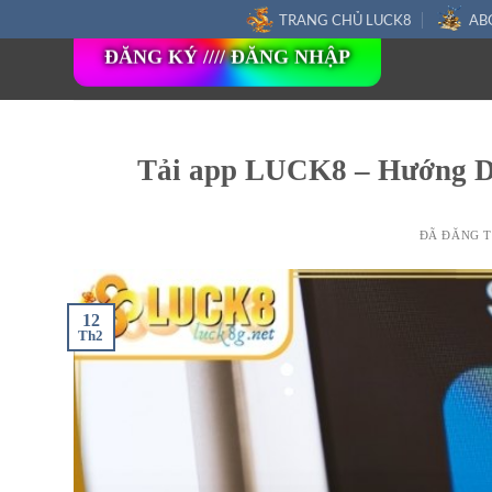
Chuyển
TRANG CHỦ LUCK8
AB
đến
ĐĂNG KÝ ////
ĐĂNG NHẬP
nội
dung
Tải app LUCK8 – Hướng D
ĐÃ ĐĂNG 
12
Th2