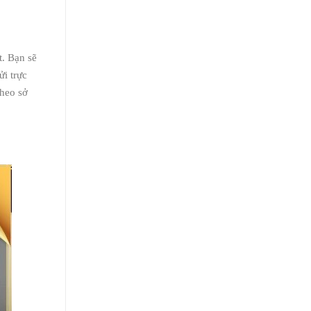
t. Bạn sẽ
i trực
theo sở