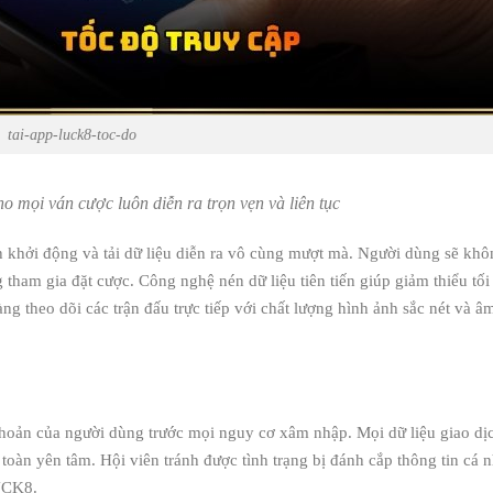
tai-app-luck8-toc-do
mọi ván cược luôn diễn ra trọn vẹn và liên tục
h khởi động và tải dữ liệu diễn ra vô cùng mượt mà. Người dùng sẽ kh
ng tham gia đặt cược. Công nghệ nén dữ liệu tiên tiến giúp giảm thiểu tố
dàng theo dõi các trận đấu trực tiếp với chất lượng hình ảnh sắc nét và â
khoản của người dùng trước mọi nguy cơ xâm nhập. Mọi dữ liệu giao dịc
toàn yên tâm. Hội viên tránh được tình trạng bị đánh cắp thông tin cá 
LUCK8.