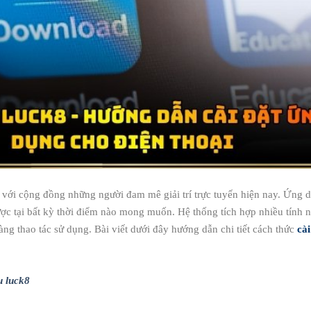
 với cộng đồng những người đam mê giải trí trực tuyến hiện nay. Ứng 
cược tại bất kỳ thời điểm nào mong muốn. Hệ thống tích hợp nhiều tính 
àng thao tác sử dụng. Bài viết dưới đây hướng dẫn chi tiết cách thức
cài
u luck8