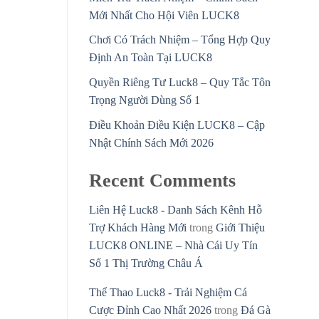
Mới Nhất Cho Hội Viên LUCK8
Chơi Có Trách Nhiệm – Tổng Hợp Quy
Định An Toàn Tại LUCK8
Quyền Riêng Tư Luck8 – Quy Tắc Tôn
Trọng Người Dùng Số 1
Điều Khoản Điều Kiện LUCK8 – Cập
Nhật Chính Sách Mới 2026
Recent Comments
Liên Hệ Luck8 - Danh Sách Kênh Hỗ
Trợ Khách Hàng Mới
trong
Giới Thiệu
LUCK8 ONLINE – Nhà Cái Uy Tín
Số 1 Thị Trường Châu Á
Thể Thao Luck8 - Trải Nghiệm Cá
Cược Đỉnh Cao Nhất 2026
trong
Đá Gà