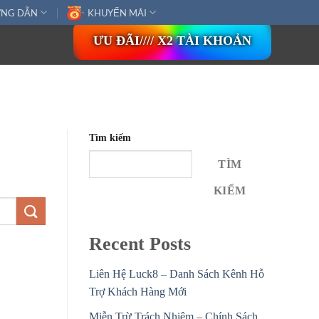
NG DẪN
KHUYẾN MÃI
ƯU ĐÃI////
X2 TÀI KHOẢN
Tìm kiếm
TÌM
KIẾM
Recent Posts
Liên Hệ Luck8 – Danh Sách Kênh Hỗ
Trợ Khách Hàng Mới
Miễn Trừ Trách Nhiệm – Chính Sách