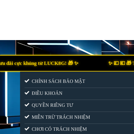
khủng từ LUCK8G! 🎁 ✨
✨ 💷 💶 🎁 Truy Cập ng
CHÍNH SÁCH BẢO MẬT
ĐIỀU KHOẢN
QUYỀN RIÊNG TƯ
MIỄN TRỪ TRÁCH NHIỆM
CHƠI CÓ TRÁCH NHIỆM